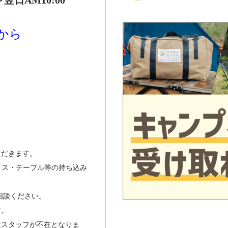
～翌日AM10:00
から
ただきます。
イス・テーブル等の持ち込み
相談ください。
す。
はスタッフが不在となりま