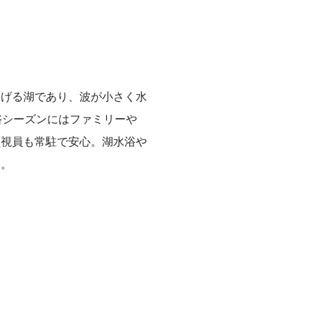
泳げる湖であり、波が小さく水
浴シーズンにはファミリーや
監視員も常駐で安心。湖水浴や
す。